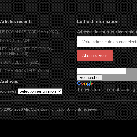
Articles récents
Lettre d’information
LE ROYAUME D’ORÏSHA (2027)
Adresse de courrier électroniqu
IS GOD IS (2026)
LES VACANCES DE GOLO &
RITCHIE (2026)
YOUNGBLOOD (2025)
I LOVE BOOSTERS (2026)
Archives
Trouves ton film en Streaming
Archives
© 2001- 2026 Afro Style Communication All rights reserved.