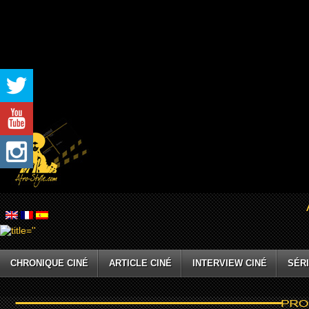
CHRONIQUE CINÉ
ARTICLE CINÉ
INTERVIEW CINÉ
SÉRI