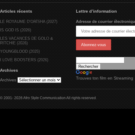
Articles récents
Lettre d’information
LE ROYAUME D’ORÏSHA (2027)
Adresse de courrier électroniqu
IS GOD IS (2026)
LES VACANCES DE GOLO &
RITCHIE (2026)
YOUNGBLOOD (2025)
I LOVE BOOSTERS (2026)
Archives
Trouves ton film en Streaming
Archives
© 2001- 2026 Afro Style Communication All rights reserved.