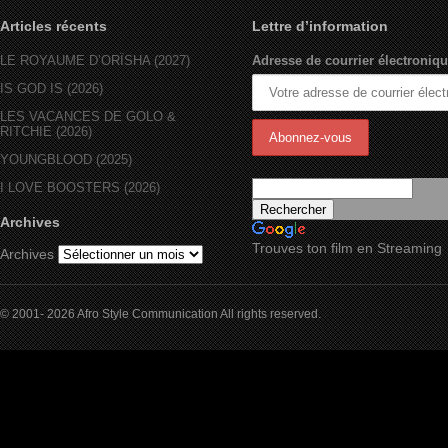
Articles récents
Lettre d’information
LE ROYAUME D’ORÏSHA (2027)
Adresse de courrier électroniqu
IS GOD IS (2026)
LES VACANCES DE GOLO &
RITCHIE (2026)
YOUNGBLOOD (2025)
I LOVE BOOSTERS (2026)
Archives
Trouves ton film en Streaming
Archives
© 2001- 2026 Afro Style Communication All rights reserved.