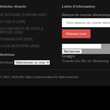
Articles récents
Lettre d’information
LE ROYAUME D’ORÏSHA (2027)
Adresse de courrier électroniqu
IS GOD IS (2026)
LES VACANCES DE GOLO &
RITCHIE (2026)
YOUNGBLOOD (2025)
I LOVE BOOSTERS (2026)
Archives
Trouves ton film en Streaming
Archives
© 2001- 2026 Afro Style Communication All rights reserved.