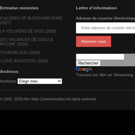
Entradas recientes
Lettre d’information
CHILDREN OF BLOOD AND BONE
Adresse de courrier électroniqu
(2027)
LA VOLUNTAD DE DIOS (2026)
LES VACANCES DE GOLO &
RITCHIE (2026)
YOUNGBLOOD (2025)
I LOVE BOOSTERS (2026)
Archivos
Trouves ton film en Streaming
Archivos
© 2001- 2026 Afro Style Communication All rights reserved.