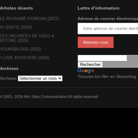
Articles récents
Lettre d’information
LE ROYAUME D’ORÏSHA (2027)
Adresse de courrier électroniqu
IS GOD IS (2026)
LES VACANCES DE GOLO &
RITCHIE (2026)
YOUNGBLOOD (2025)
I LOVE BOOSTERS (2026)
Archives
Trouves ton film en Streaming
Archives
© 2001- 2026 Afro Style Communication All rights reserved.