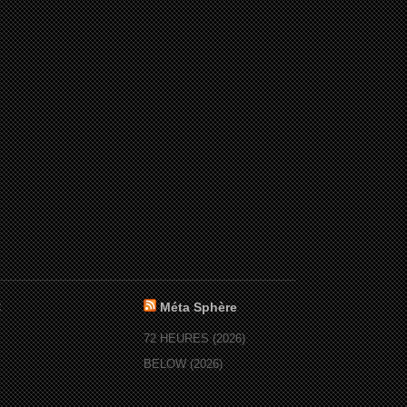
:
Méta Sphère
72 HEURES (2026)
BELOW (2026)