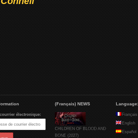
’Connell
nformation
(Français) NEWS
Language
courrier électronique:
Français
English
CHILDREN OF BLOOD AND
Español
BONE (2027)