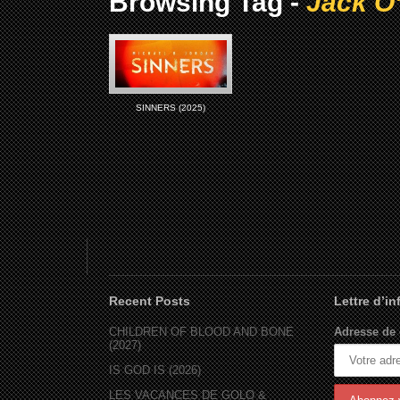
Browsing Tag -
Jack O
SINNERS (2025)
Recent Posts
Lettre d’i
CHILDREN OF BLOOD AND BONE
Adresse de 
(2027)
IS GOD IS (2026)
LES VACANCES DE GOLO &