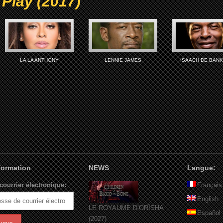
Play (2017)
LA LA ANTHONY
LENNIE JAMES
ISAACH DE BAN
nformation
NEWS
Langue:
courrier électronique:
Français
English
LE ROYAUME D’ORÏSHA
Español
(2027)