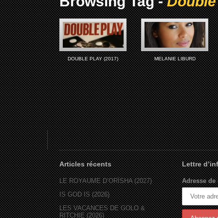
Browsing Tag -
Double 
DOUBLE PLAY (2017)
MELANIE LIBURD
Articles récents
Lettre d’i
LE ROYAUME D’ORÏSHA (2027)
Adresse de 
IS GOD IS (2026)
LES VACANCES DE GOLO &
RITCHIE (2026)