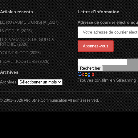
Articles récents
Lettre d’information
LE ROYAUME D’ORÏSHA (2027)
Adresse de courrier électroniqu
IS GOD IS (2026)
LES VACANCES DE GOLO &
RITCHIE (2026)
YOUNGBLOOD (2025)
I LOVE BOOSTERS (2026)
Archives
Trouves ton film en Streaming
Archives
© 2001- 2026 Afro Style Communication All rights reserved.