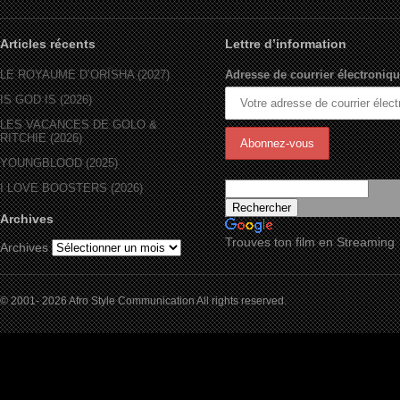
Articles récents
Lettre d’information
LE ROYAUME D’ORÏSHA (2027)
Adresse de courrier électroniqu
IS GOD IS (2026)
LES VACANCES DE GOLO &
RITCHIE (2026)
YOUNGBLOOD (2025)
I LOVE BOOSTERS (2026)
Archives
Trouves ton film en Streaming
Archives
© 2001- 2026 Afro Style Communication All rights reserved.