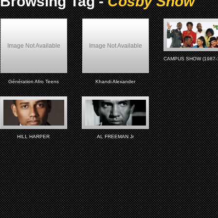
Browsing Tag -
Cosby Show
Image Not Available
Image Not Available
CAMPUS SHOW (1987-
Génération Afro Teens
Khandi Alexander
HILL HARPER
AL FREEMAN Jr