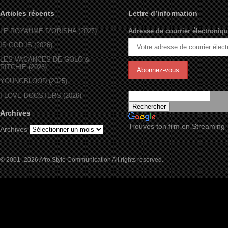
Articles récents
Lettre d’information
LE ROYAUME D’ORÏSHA (2027)
Adresse de courrier électroniqu
IS GOD IS (2026)
LES VACANCES DE GOLO &
RITCHIE (2026)
YOUNGBLOOD (2025)
I LOVE BOOSTERS (2026)
Archives
Trouves ton film en Streaming
Archives
© 2001- 2026 Afro Style Communication All rights reserved.