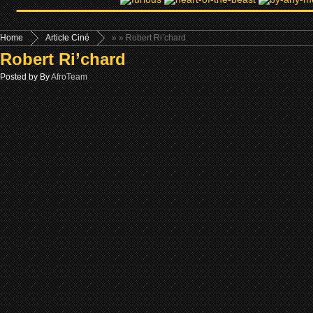
Home
Article Ciné
»
» Robert Ri’chard
Robert Ri’chard
Posted by By
AfroTeam