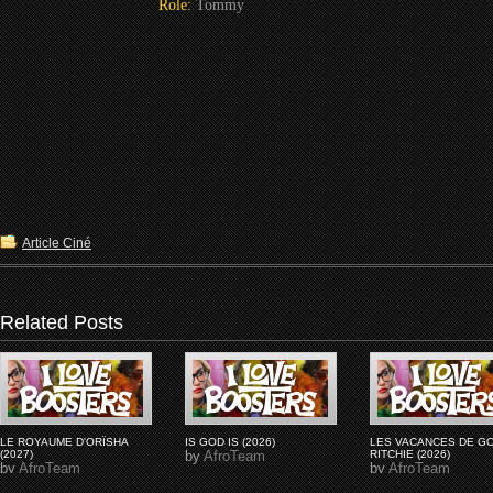
Role:
Tommy
Article Ciné
Related Posts
LE ROYAUME D'ORÏSHA
IS GOD IS (2026)
LES VACANCES DE G
(2027)
by
AfroTeam
RITCHIE (2026)
by
AfroTeam
by
AfroTeam