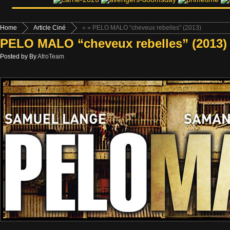
Home
Article Ciné
»
» PELO MALO “cheveux rebelles” (2013)
PELO MALO “cheveux rebelles” (2013)
Posted by By
AfroTeam