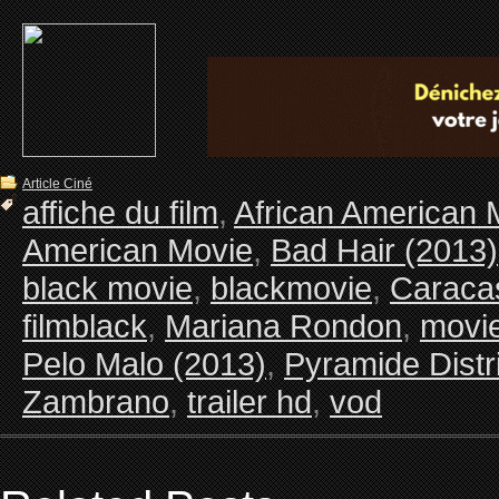
Article Ciné
affiche du film
,
African American 
American Movie
,
Bad Hair (2013)
black movie
,
blackmovie
,
Caraca
filmblack
,
Mariana Rondon
,
movi
Pelo Malo (2013)
,
Pyramide Distr
Zambrano
,
trailer hd
,
vod