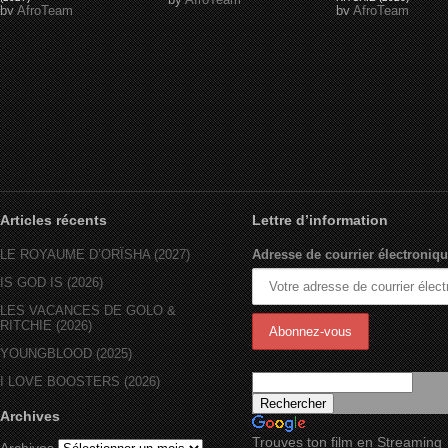
by
AfroTeam
by
AfroTeam
Articles récents
Lettre d’information
LE ROYAUME D’ORÏSHA (2027)
Adresse de courrier électroniqu
IS GOD IS (2026)
LES VACANCES DE GOLO &
RITCHIE (2026)
YOUNGBLOOD (2025)
I LOVE BOOSTERS (2026)
Archives
Trouves ton film en Streaming