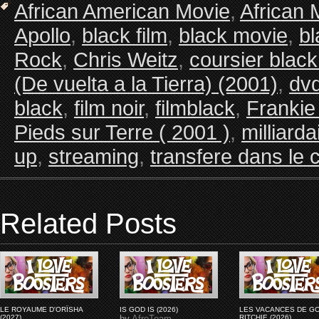
African American Movie
,
African 
Apollo
,
black film
,
black movie
,
b
Rock
,
Chris Weitz
,
coursier blac
(De vuelta a la Tierra) (2001)
,
dv
black
,
film noir
,
filmblack
,
Frankie
Pieds sur Terre ( 2001 )
,
milliarda
up
,
streaming
,
transfere dans le 
Related Posts
LE ROYAUME D'ORÏSHA
IS GOD IS (2026)
LES VACANCES DE G
(2027)
by
AfroTeam
RITCHIE (2026)