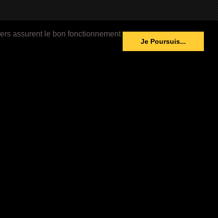
iers assurent le bon fonctionnement
Je Poursuis...
 ANNONCE
du film:
Knock