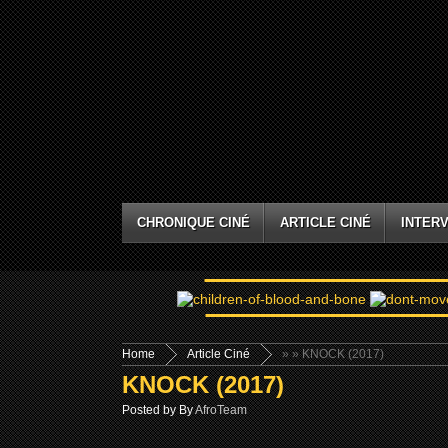
CHRONIQUE CINÉ
ARTICLE CINÉ
INTERV
Home
Article Ciné
»
» KNOCK (2017)
KNOCK (2017)
Posted by By
AfroTeam