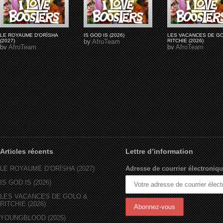
LE ROYAUME D'ORÏSHA
IS GOD IS (2026)
LES VACANCES DE G
(2027)
by
AfroTeam
RITCHIE (2026)
by
AfroTeam
by
AfroTeam
Articles récents
Lettre d’information
LE ROYAUME D’ORÏSHA (2027)
Adresse de courrier électroniqu
IS GOD IS (2026)
LES VACANCES DE GOLO &
RITCHIE (2026)
YOUNGBLOOD (2025)