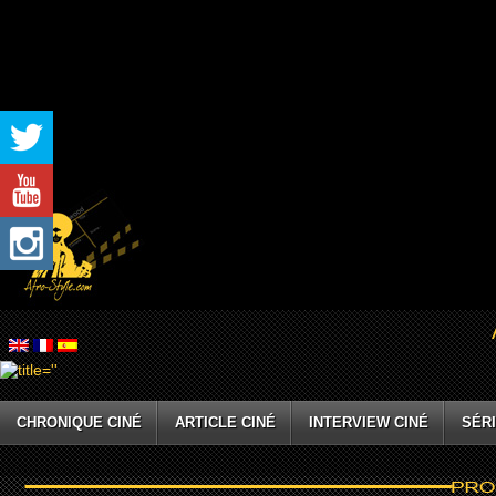
CHRONIQUE CINÉ
ARTICLE CINÉ
INTERVIEW CINÉ
SÉRI