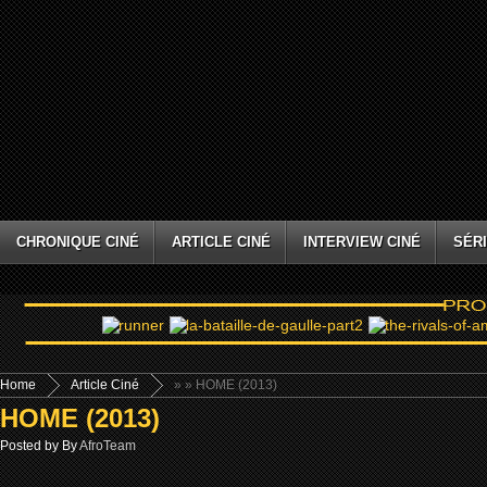
CHRONIQUE CINÉ
ARTICLE CINÉ
INTERVIEW CINÉ
SÉRI
Home
Article Ciné
»
» HOME (2013)
HOME (2013)
Posted by By
AfroTeam