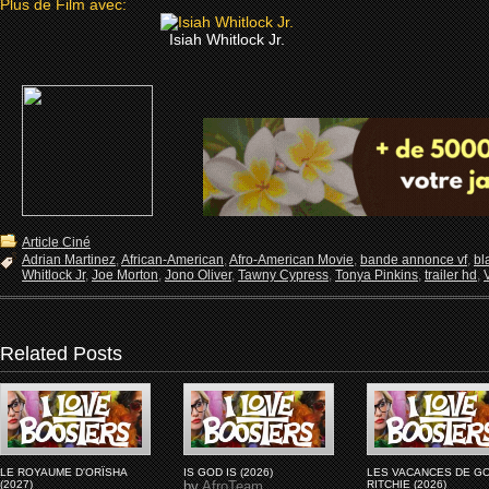
Plus de Film avec:
Isiah Whitlock Jr.
Article Ciné
Adrian Martinez
,
African-American
,
Afro-American Movie
,
bande annonce vf
,
bl
Whitlock Jr
,
Joe Morton
,
Jono Oliver
,
Tawny Cypress
,
Tonya Pinkins
,
trailer hd
,
Related Posts
LE ROYAUME D'ORÏSHA
IS GOD IS (2026)
LES VACANCES DE G
(2027)
by
AfroTeam
RITCHIE (2026)