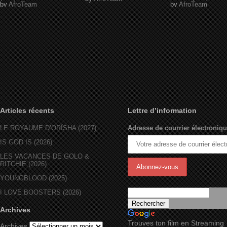
by
AfroTeam
by
AfroTeam
Articles récents
Lettre d’information
LE ROYAUME D’ORÏSHA (2027)
Adresse de courrier électroniqu
IS GOD IS (2026)
LES VACANCES DE GOLO &
RITCHIE (2026)
YOUNGBLOOD (2025)
I LOVE BOOSTERS (2026)
Archives
Trouves ton film en Streaming
Archives