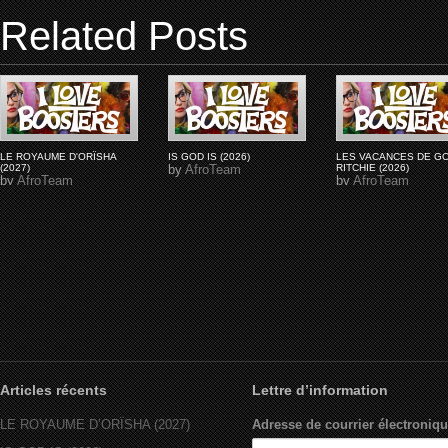
Related Posts
LE ROYAUME D'ORÏSHA
IS GOD IS (2026)
LES VACANCES DE G
(2027)
by
AfroTeam
RITCHIE (2026)
by
AfroTeam
by
AfroTeam
Articles récents
Lettre d’information
LE ROYAUME D’ORÏSHA (2027)
Adresse de courrier électroniqu