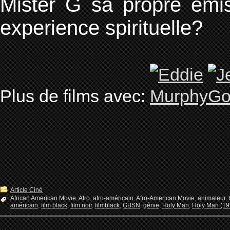
Mister G sa propre emis
experience spirituelle?
Plus de films avec:
Article Ciné
African American Movie
,
Afro
,
afro-américain
,
Afro-American Movie
,
animateur
,
américain
,
film black
,
film noir
,
filmblack
,
GBSN
,
génie
,
Holy Man
,
Holy Man (19