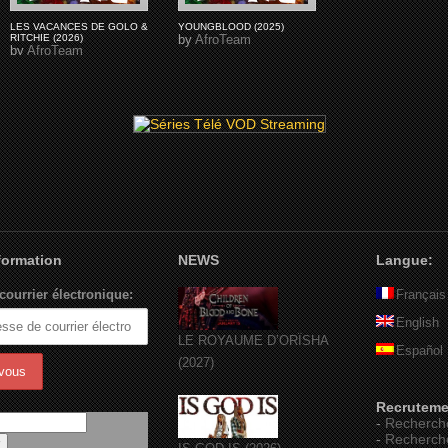
LES VACANCES DE GOLO &
YOUNGBLOOD (2025)
RITCHIE (2026)
by
AfroTeam
by
AfroTeam
nformation
NEWS
Langue:
courrier électronique:
Français
English
LE ROYAUME D’ORÏSHA
Español
(2027)
Recruteme
-
Recherch
-
Recherch