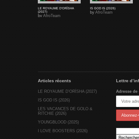
LE ROYAUME D'ORÏSHA
IS GOD IS (2026)
(2027)
by
AfroTeam
by
AfroTeam
Articles récents
Lettre d’i
LE ROYAUME D’ORÏSHA (2027)
Adresse de 
IS GOD IS (2026)
LES VACANCES DE GOLO &
RITCHIE (2026)
YOUNGBLOOD (2025)
I LOVE BOOSTERS (2026)