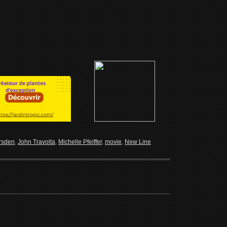
rsden
,
John Travolta
,
Michelle Pfeiffer
,
movie
,
New Line