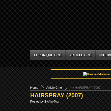
CHRONIQUE CINÉ
ARTICLE CINÉ
INTERV
Home
Article Ciné
»
» HAIRSPRAY (2007)
HAIRSPRAY (2007)
Posted by By
AfroTeam