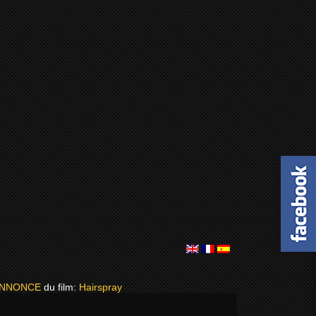
ANNONCE
du film:
Hairspray