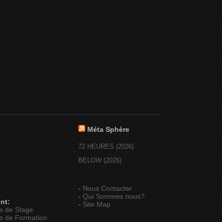
Méta Sphère
72 HEURES (2026)
BELOW (2026)
-
Nous Contacter
-
Qui Sommes nous?
nt:
-
Site Map
e de Stage
e de Formation