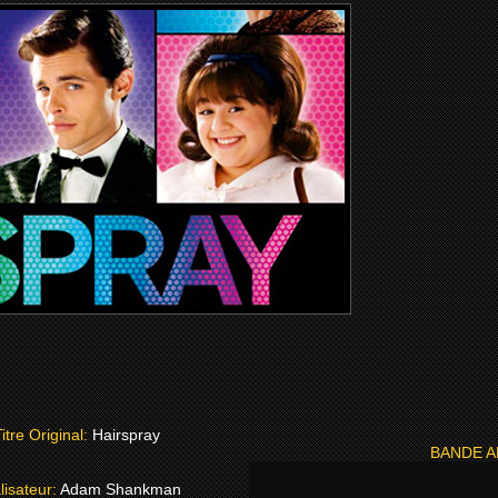
itre Original:
Hairspray
BANDE 
lisateur:
Adam Shankman