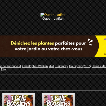
Queen Latifah
ande annonce vf
,
Christopher Walken
,
dvd
,
Hairspray
,
Hairspray (2007)
,
James Ma
 Efron