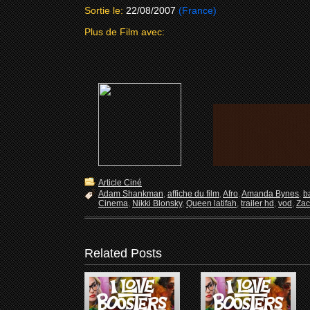
Sortie le:
22/08/2007
(France)
Plus de Film avec:
Article Ciné
Adam Shankman
,
affiche du film
,
Afro
,
Amanda Bynes
,
b
Cinema
,
Nikki Blonsky
,
Queen latifah
,
trailer hd
,
vod
,
Zac
Related Posts