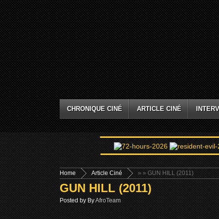
CHRONIQUE CINÉ
ARTICLE CINÉ
INTERV
Home
Article Ciné
»
» GUN HILL (2011)
GUN HILL (2011)
Posted by By
AfroTeam