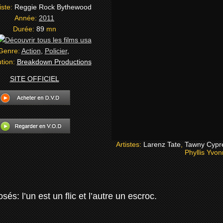
iste:
Reggie Rock Bythewood
Année:
2011
Durée:
89
mn
Genre:
Action
,
Policier
,
ution:
Breakdown Productions
SITE OFFICIEL
Artistes:
Larenz Tate
,
Tawny Cypr
Phyllis Yvo
: l’un est un flic et l’autre un escroc.