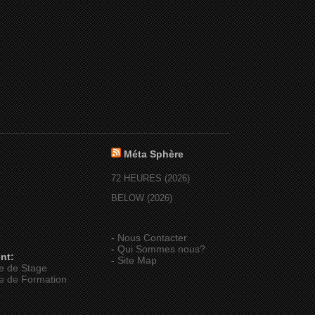
Méta Sphère
72 HEURES (2026)
BELOW (2026)
-
Nous Contacter
-
Qui Sommes nous?
nt:
-
Site Map
e de Stage
e de Formation