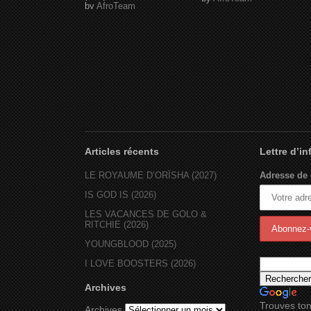
by
AfroTeam
Articles récents
Lettre d’i
LE ROYAUME D’ORÏSHA (2027)
Adresse de 
IS GOD IS (2026)
LES VACANCES DE GOLO &
RITCHIE (2026)
YOUNGBLOOD (2025)
I LOVE BOOSTERS (2026)
Archives
Trouves ton
Archives