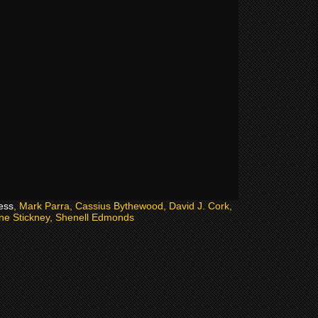
ess
, Mark Parra, Cassius Bythewood, David J. Cork,
nne Stickney, Shenell Edmonds