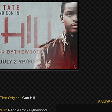
Titre Original:
Gun Hill
BANDE 
teur:
Reggie Rock Bythewood