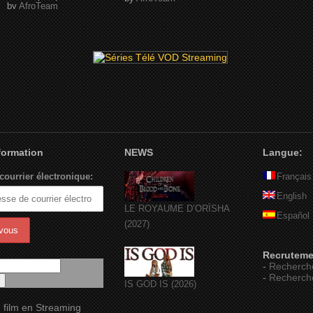
by
AfroTeam
nformation
NEWS
Langue:
courrier électronique:
Français
English
LE ROYAUME D’ORÏSHA
Español
(2027)
Recruteme
-
Recherch
-
Recherch
IS GOD IS (2026)
 film en Streaming