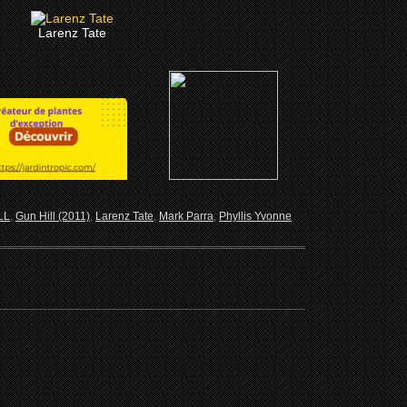
Larenz Tate
LL
,
Gun Hill (2011)
,
Larenz Tate
,
Mark Parra
,
Phyllis Yvonne