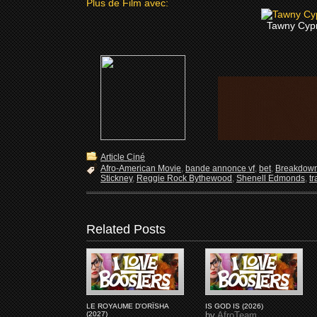
Plus de Film avec:
Tawny Cyp
Article Ciné
Afro-American Movie
,
bande annonce vf
,
bet
,
Breakdown
Stickney
,
Reggie Rock Bythewood
,
Shenell Edmonds
,
tr
Related Posts
LE ROYAUME D'ORÏSHA
IS GOD IS (2026)
(2027)
by
AfroTeam