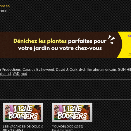
ress
 Productions
,
Cassius Bythewood
,
David J. Cork
,
dvd
,
film afro-américain
,
GUN HI
ailer hd
,
VAD
,
vod
LES VACANCES DE GOLO &
YOUNGBLOOD (2025)
RITCHIE (2026)
by
AfroTeam