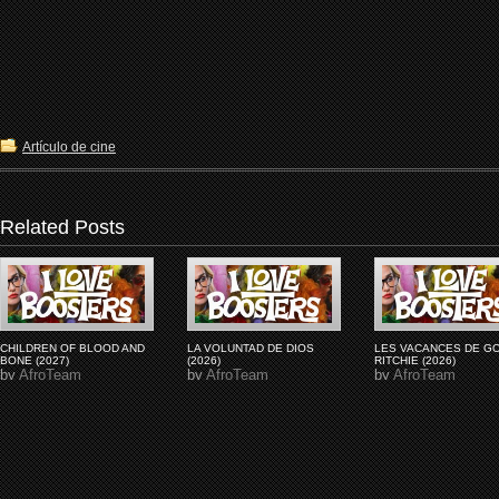
Artículo de cine
Related Posts
CHILDREN OF BLOOD AND
LA VOLUNTAD DE DIOS
LES VACANCES DE G
BONE (2027)
(2026)
RITCHIE (2026)
by
AfroTeam
by
AfroTeam
by
AfroTeam