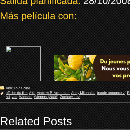
Salida planificada:
28/10/200
Más película con:
Artículo de cine
affiche du film
,
Afro
,
Andrew B. Ackerman
,
Andy Milonakis
,
bande annonce vf
,
B
hd
,
vod
,
Wieners
,
Wieners (2008)
,
Zachary Levi
Related Posts