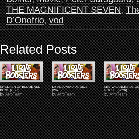
THE MAGNIFICENT SEVEN
,
The
D’Onofrio
,
vod
Related Posts
CHILDREN OF BLOOD AND
LA VOLUNTAD DE DIOS
LES VACANCES DE G
BONE (2027)
(2026)
RITCHIE (2026)
by
AfroTeam
by
AfroTeam
by
AfroTeam