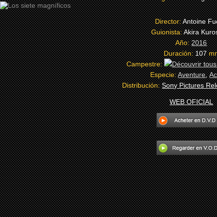
Director:
Antoine F
Guionista:
Akira Kur
Año:
2016
Duración:
107
m
Campestre:
Especie:
Aventure
,
Ac
Distribución:
Sony Pictures Re
WEB OFICIAL