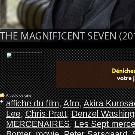
THE MAGNIFICENT SEVEN (20
Artículo de cine
affiche du film
,
Afro
,
Akira Kuros
Lee
,
Chris Pratt
,
Denzel Washing
MERCENAIRES
,
Les Sept merce
Bomer
,
movie
,
Peter Sarsgaard
,