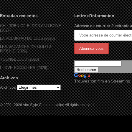
Entradas recientes
Lettre d’information
CHILDREN OF BLOOD AND BONE
Adresse de courrier électroniqu
(2027)
LA VOLUNTAD DE DIOS (2026)
LES VACANCES DE GOLO &
RITCHIE (2026)
YOUNGBLOOD (2025)
I LOVE BOOSTERS (2026)
Archivos
Trouves ton film en Streaming
Archivos
© 2001- 2026 Afro Style Communication All rights reserved.