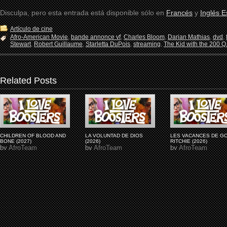
Disculpa, pero esta entrada está disponible sólo en
Francés
y
Inglés 
Artículo de cine
Afro-American Movie
,
bande annonce vf
,
Charles Bloom
,
Darian Mathias
,
dvd
,
Stewart
,
Robert Guillaume
,
Starletta DuPois
,
streaming
,
The Kid with the 200 Q.
Related Posts
CHILDREN OF BLOOD AND
LA VOLUNTAD DE DIOS
LES VACANCES DE G
BONE (2027)
(2026)
RITCHIE (2026)
by
AfroTeam
by
AfroTeam
by
AfroTeam