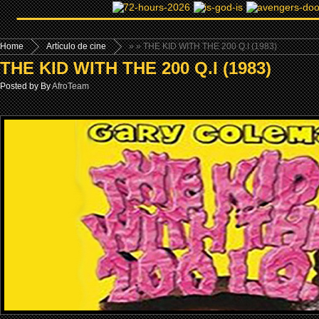
Home
Artículo de cine
»
» THE KID WITH THE 200 Q.I (1983)
THE KID WITH THE 200 Q.I (1983)
Posted by By
AfroTeam