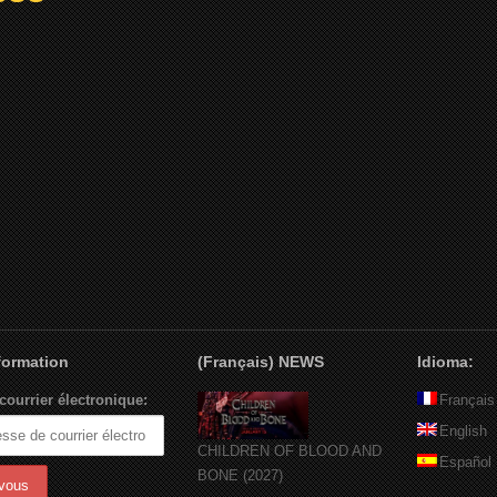
nformation
(Français) NEWS
Idioma:
courrier électronique:
Français
English
CHILDREN OF BLOOD AND
Español
BONE (2027)