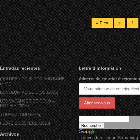
« First
«
1
Entradas recientes
Lettre d’information
CHILDREN OF BLOOD AND BONE
Adresse de courrier électroniqu
(2027)
LA VOLUNTAD DE DIOS (2026)
LES VACANCES DE GOLO &
RITCHIE (2026)
YOUNGBLOOD (2025)
I LOVE BOOSTERS (2026)
Archivos
Trouves ton film en Streaming