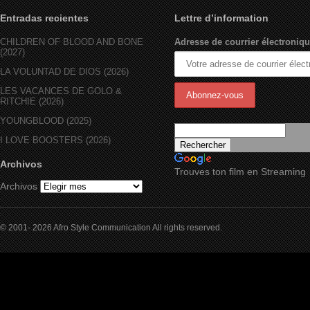
Entradas recientes
Lettre d’information
CHILDREN OF BLOOD AND BONE
Adresse de courrier électroniqu
(2027)
LA VOLUNTAD DE DIOS (2026)
LES VACANCES DE GOLO &
RITCHIE (2026)
YOUNGBLOOD (2025)
I LOVE BOOSTERS (2026)
Archivos
Trouves ton film en Streaming
Archivos
© 2001- 2026 Afro Style Communication All rights reserved.