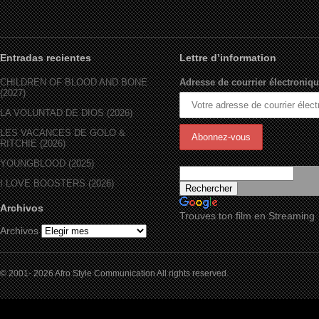
Entradas recientes
Lettre d’information
CHILDREN OF BLOOD AND BONE
Adresse de courrier électroniqu
(2027)
LA VOLUNTAD DE DIOS (2026)
LES VACANCES DE GOLO &
RITCHIE (2026)
YOUNGBLOOD (2025)
I LOVE BOOSTERS (2026)
Archivos
Trouves ton film en Streaming
Archivos
© 2001- 2026 Afro Style Communication All rights reserved.