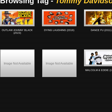
Browsing Tag -
Tommy Davids
OUTLAW JOHNNY BLACK
DYING LAUGHING (2016)
DANCE FU (2011)
(2023)
Image Not Available
Image Not Available
MALCOLM & EDDIE (1
Bamboozled (2000)
Woo (1998)