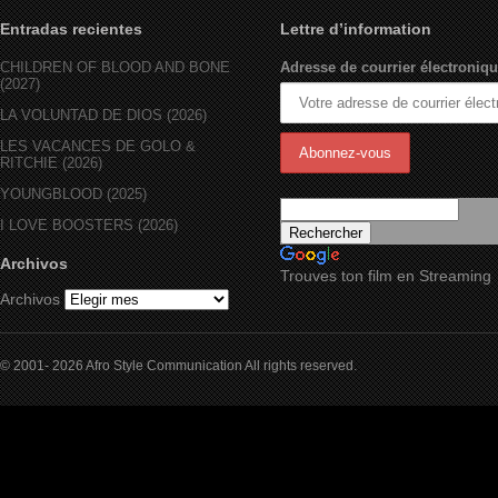
Entradas recientes
Lettre d’information
CHILDREN OF BLOOD AND BONE
Adresse de courrier électroniqu
(2027)
LA VOLUNTAD DE DIOS (2026)
LES VACANCES DE GOLO &
RITCHIE (2026)
YOUNGBLOOD (2025)
I LOVE BOOSTERS (2026)
Archivos
Trouves ton film en Streaming
Archivos
© 2001- 2026 Afro Style Communication All rights reserved.