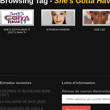
Browsing Tag -
She’s Gotta Have
SHE’S GOTTA HAVE IT
ILFENESH HADERA
JOIE LEE
(2017-) Série Tv
Entradas recientes
Lettre d’information
CHILDREN OF BLOOD AND BONE
Adresse de courrier électroniqu
(2027)
LA VOLUNTAD DE DIOS (2026)
LES VACANCES DE GOLO &