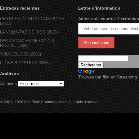
Entradas recientes
Lettre d’information
CHILDREN OF BLOOD AND BONE
Adresse de courrier électroniqu
(2027)
LA VOLUNTAD DE DIOS (2026)
LES VACANCES DE GOLO &
RITCHIE (2026)
YOUNGBLOOD (2025)
I LOVE BOOSTERS (2026)
Archivos
Trouves ton film en Streaming
Archivos
© 2001- 2026 Afro Style Communication All rights reserved.