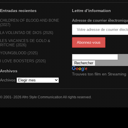
Entradas recientes
Lettre d’information
CHILDREN OF BLOOD AND BONE
Adresse de courrier électroniqu
(2027)
LA VOLUNTAD DE DIOS (2026)
LES VACANCES DE GOLO &
RITCHIE (2026)
YOUNGBLOOD (2025)
I LOVE BOOSTERS (2026)
Archivos
Trouves ton film en Streaming
Archivos
© 2001- 2026 Afro Style Communication All rights reserved.