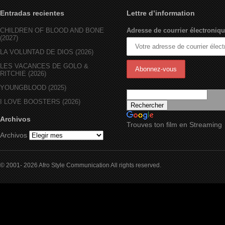
Entradas recientes
Lettre d’information
CHILDREN OF BLOOD AND BONE
Adresse de courrier électroniqu
(2027)
LA VOLUNTAD DE DIOS (2026)
LES VACANCES DE GOLO &
RITCHIE (2026)
YOUNGBLOOD (2025)
I LOVE BOOSTERS (2026)
Archivos
Trouves ton film en Streaming
Archivos
© 2001- 2026 Afro Style Communication All rights reserved.