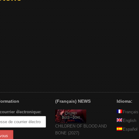
nformation
(Français) NEWS
Idioma:
courrier électronique:
Français
English
CHILDREN OF BLOOD AND
Español
BONE (2027)