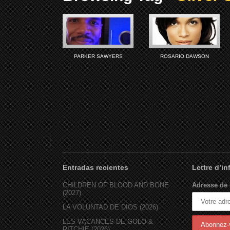
PARKER SAWYERS
ROSARIO DAWSON
Entradas recientes
Lettre d’i
CHILDREN OF BLOOD AND BONE
Adresse de 
(2027)
LA VOLUNTAD DE DIOS (2026)
LES VACANCES DE GOLO &
RITCHIE (2026)