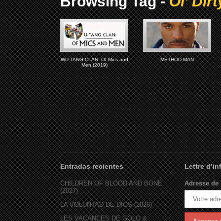
Browsing Tag -
Ol’ Dir
WU-TANG CLAN: Of Mics and
METHOD MAN
Men (2019)
Entradas recientes
Lettre d’i
CHILDREN OF BLOOD AND BONE
Adresse de 
(2027)
LA VOLUNTAD DE DIOS (2026)
LES VACANCES DE GOLO &