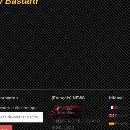
ty Bastard
nformation
(Français) NEWS
Idioma:
courrier électronique:
Français
English
CHILDREN OF BLOOD AND
Español
BONE (2027)