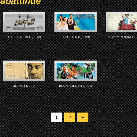
abatundé
THE LAST FALL (2012)
I DO… I DID! (2009)
BLACK DYNAMITE (
JOHN Q (2002)
BUEN ROLLITO (2001)
1
2
»