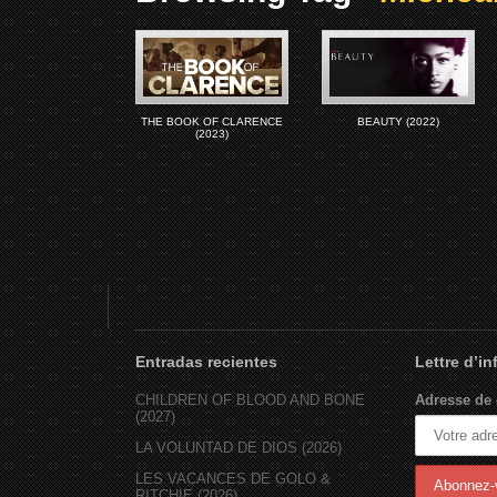
THE BOOK OF CLARENCE
BEAUTY (2022)
(2023)
Entradas recientes
Lettre d’i
CHILDREN OF BLOOD AND BONE
Adresse de 
(2027)
LA VOLUNTAD DE DIOS (2026)
LES VACANCES DE GOLO &
RITCHIE (2026)