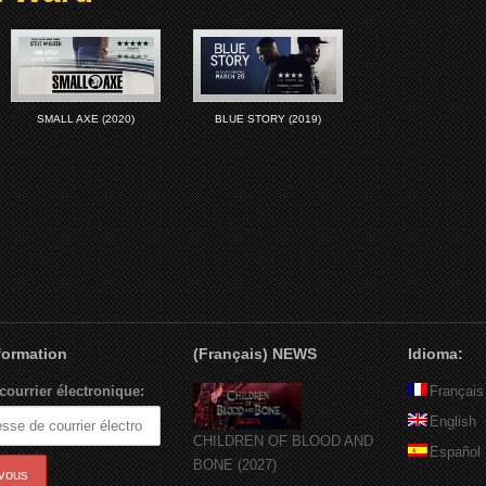
SMALL AXE (2020)
BLUE STORY (2019)
nformation
(Français) NEWS
Idioma:
courrier électronique:
Français
English
CHILDREN OF BLOOD AND
Español
BONE (2027)