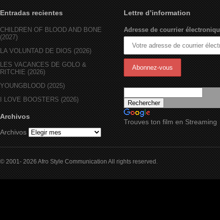
Entradas recientes
Lettre d’information
CHILDREN OF BLOOD AND BONE
Adresse de courrier électroniqu
(2027)
LA VOLUNTAD DE DIOS (2026)
LES VACANCES DE GOLO &
RITCHIE (2026)
YOUNGBLOOD (2025)
I LOVE BOOSTERS (2026)
Archivos
Trouves ton film en Streaming
Archivos
© 2001- 2026 Afro Style Communication All rights reserved.