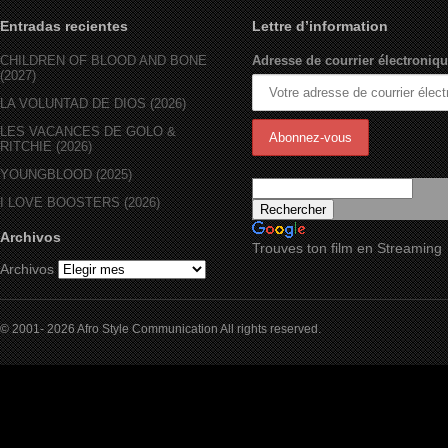
Entradas recientes
Lettre d’information
CHILDREN OF BLOOD AND BONE
Adresse de courrier électroniqu
(2027)
LA VOLUNTAD DE DIOS (2026)
LES VACANCES DE GOLO &
RITCHIE (2026)
YOUNGBLOOD (2025)
I LOVE BOOSTERS (2026)
Archivos
Trouves ton film en Streaming
Archivos
© 2001- 2026 Afro Style Communication All rights reserved.