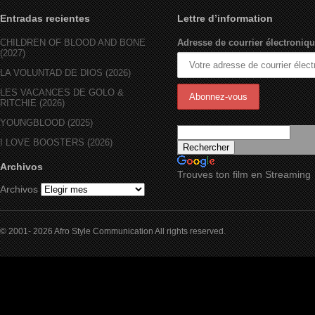
Entradas recientes
Lettre d’information
CHILDREN OF BLOOD AND BONE
Adresse de courrier électroniqu
(2027)
LA VOLUNTAD DE DIOS (2026)
LES VACANCES DE GOLO &
RITCHIE (2026)
YOUNGBLOOD (2025)
I LOVE BOOSTERS (2026)
Archivos
Trouves ton film en Streaming
Archivos
© 2001- 2026 Afro Style Communication All rights reserved.