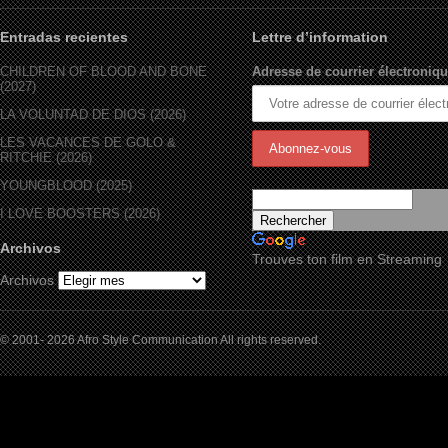
Entradas recientes
Lettre d’information
CHILDREN OF BLOOD AND BONE
Adresse de courrier électroniqu
(2027)
LA VOLUNTAD DE DIOS (2026)
LES VACANCES DE GOLO &
RITCHIE (2026)
YOUNGBLOOD (2025)
I LOVE BOOSTERS (2026)
Archivos
Trouves ton film en Streaming
Archivos
© 2001- 2026 Afro Style Communication All rights reserved.