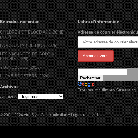
Entradas recientes
Lettre d’information
CHILDREN OF BLOOD AND BONE
Adresse de courrier électroniqu
(2027)
LA VOLUNTAD DE DIOS (2026)
LES VACANCES DE GOLO &
RITCHIE (2026)
YOUNGBLOOD (2025)
I LOVE BOOSTERS (2026)
Archivos
Trouves ton film en Streaming
Archivos
© 2001- 2026 Afro Style Communication All rights reserved.