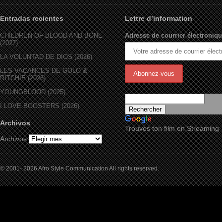
Entradas recientes
Lettre d’information
CHILDREN OF BLOOD AND BONE
Adresse de courrier électroniqu
(2027)
LA VOLUNTAD DE DIOS (2026)
LES VACANCES DE GOLO &
RITCHIE (2026)
YOUNGBLOOD (2025)
I LOVE BOOSTERS (2026)
Archivos
Trouves ton film en Streaming
Archivos
© 2001- 2026 Afro Style Communication All rights reserved.