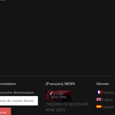
nformation
(Français) NEWS
Idioma:
courrier électronique:
Français
English
CHILDREN OF BLOOD AND
Español
BONE (2027)