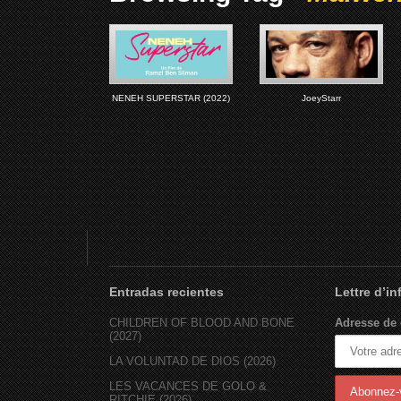
NENEH SUPERSTAR (2022)
JoeyStarr
Entradas recientes
Lettre d’i
CHILDREN OF BLOOD AND BONE
Adresse de 
(2027)
LA VOLUNTAD DE DIOS (2026)
LES VACANCES DE GOLO &
RITCHIE (2026)