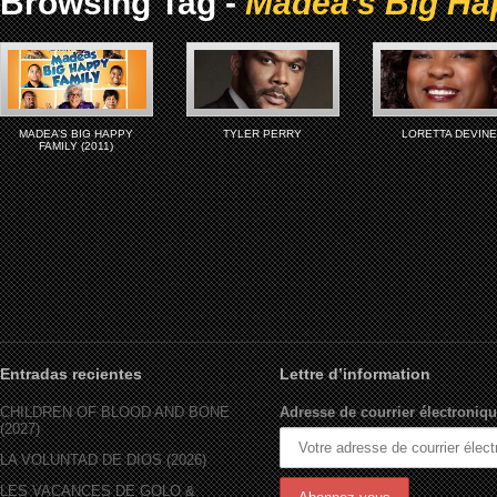
Browsing Tag -
Madea’s Big Ha
MADEA’S BIG HAPPY
TYLER PERRY
LORETTA DEVINE
FAMILY (2011)
Entradas recientes
Lettre d’information
CHILDREN OF BLOOD AND BONE
Adresse de courrier électroniqu
(2027)
LA VOLUNTAD DE DIOS (2026)
LES VACANCES DE GOLO &