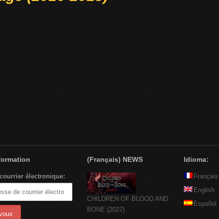
nformation
(Français) NEWS
Idioma:
courrier électronique:
Français
English
CHILDREN OF BLOOD AND
Español
BONE (2027)