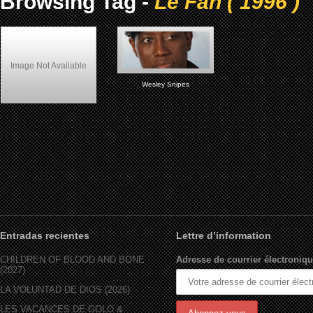
Browsing Tag -
Le Fan ( 1996 )
Image Not Available
Wesley Snipes
(Français) Le Fan (1996)
Entradas recientes
Lettre d’information
CHILDREN OF BLOOD AND BONE
Adresse de courrier électroniqu
(2027)
LA VOLUNTAD DE DIOS (2026)
LES VACANCES DE GOLO &