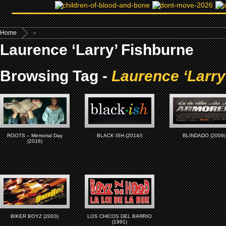
Home
»
Laurence ‘Larry’ Fishburne
Browsing Tag -
Laurence ‘Larry
ROOTS – Memorial Day
BLACK ISH (2014/)
BLINDADO (2009)
(2016)
BIKER BOYZ (2003)
LOS CHICOS DEL BARRIO
(1991)