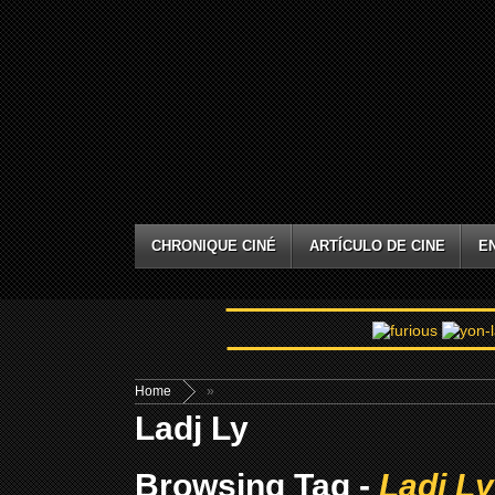
CHRONIQUE CINÉ
ARTÍCULO DE CINE
E
Home
»
Ladj Ly
Browsing Tag -
Ladj Ly