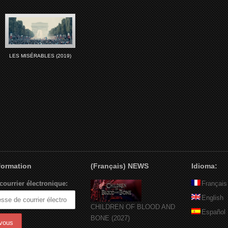
LES MISÉRABLES (2019)
nformation
(Français) NEWS
Idioma:
courrier électronique:
Français
English
CHILDREN OF BLOOD AND
Español
BONE (2027)