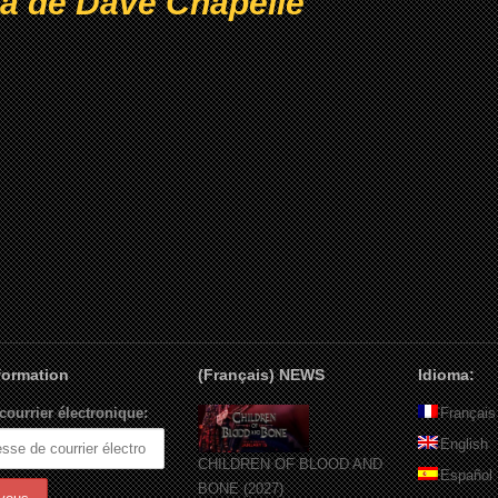
ta de Dave Chapelle
nformation
(Français) NEWS
Idioma:
courrier électronique:
Français
English
CHILDREN OF BLOOD AND
Español
BONE (2027)