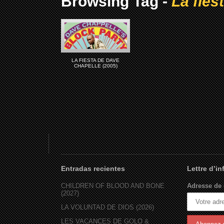
Browsing Tag -
La fies
LA FIESTA DE DAVE
CHAPELLE (2005)
Entradas recientes
Lettre d’i
CHILDREN OF BLOOD AND BONE
Adresse de 
(2027)
LA VOLUNTAD DE DIOS (2026)
LES VACANCES DE GOLO &